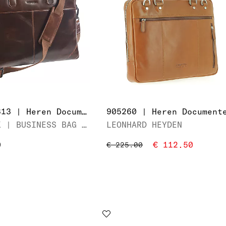
MAV-TO-313 | Heren Documententas
MAVERICK | BUSINESS BAG 14" SLIM
LEONHARD HEYDEN
0
€ 112.50
€ 225.00