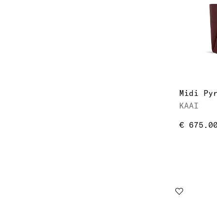
KAAI
€ 675.0