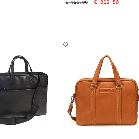
0
€ 262.50
€ 525.00