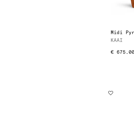
KAAI
€ 675.0