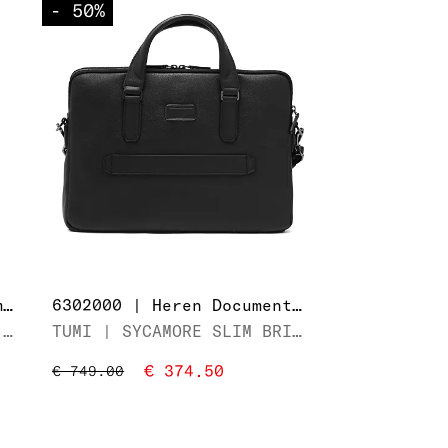
- 50
%
MAV-NM-311 | Heren Documententas
6302000 | Heren Documententas
MAVERICK | BUSINESS BAG 15,6" LARGE
TUMI | SYCAMORE SLIM BRIEF
€ 374.50
€ 749.00