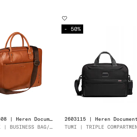
- 50
%
MAV-NM-308 | Heren Documententas
MAVERICK | BUSINESS BAG/LAPTOP 15"6