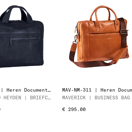
90 6749 | Heren Documententas
LEONHARD HEYDEN | BRIEFCASE WITH ZIPPER 1 COMP.
0
€ 295.00