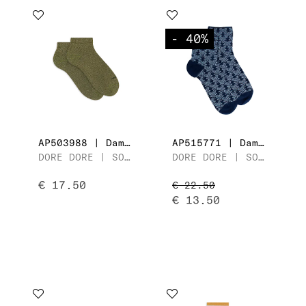
- 40
%
AP503988 | Dames Enkelsok
AP515771 | Dames Enkelsok
DORE DORE | SOCQUETTE MAILLE UNIE LUREX
DORE DORE | SOCQUETTE FLEUR À COEUR
€ 17.50
€ 22.50
€ 13.50