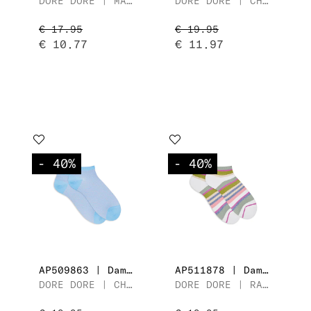
DORE DORE | MAILLE UNIE AVEC LUREX
DORE DORE | CHAUSSON PETITS LOSANGES
€ 17.95
€ 19.95
€ 10.77
€ 11.97
- 40
%
- 40
%
AP509863 | Dames Sneaker
AP511878 | Dames Sneaker
DORE DORE | CHAUSSON PETITS LOSANGES
DORE DORE | RAYURES AVEC LUREX