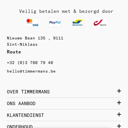
Veilig betalen met & bezorgd door
Nieuwe Baan 135 , 9111
Sint-Niklaas
Route 
+32 (0)3 780 79 40
hello@timmermans.be
OVER TIMMERMANS
Wie zijn we?
ONS AANBOD
Contact
Damesschoenen
KLANTENDIENST
Historiek
Herenschoenen
Bestellen  & Getrouwheidskorting
ONDERHOUD