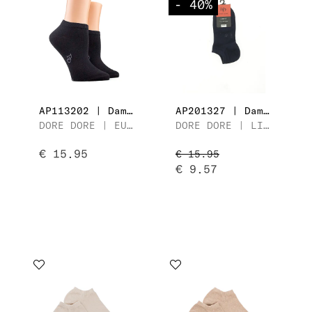
- 40
%
AP113202 | Dames Sneaker
AP201327 | Dames Sneaker
DORE DORE | EUREKA COTON EGYPTIEN
DORE DORE | LIGHT FIL D'ECOSSE
€ 15.95
€ 15.95
€ 9.57