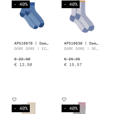
- 40
%
- 40
%
AP516670 | Dames Enkelsok
AP516630 | Dames Kuitsok
DORE DORE | ECHIQUIER À LOSANGES
DORE DORE | DEMI COTÉ ET DEMI FLEURS
€ 22.50
€ 25.95
€ 13.50
€ 15.57
- 40
%
- 40
%