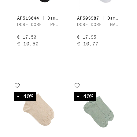
AP513644 | Dames Sneaker
AP503987 | Dames Sneaker
DORE DORE | PETITE RÉSILLE
DORE DORE | MAILLE UNIE AVEC LUREX
€ 17.50
€ 17.95
€ 10.50
€ 10.77
- 40
%
- 40
%