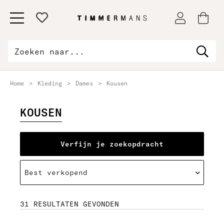
Home
>
Kleding
>
Dames
>
Kousen
KOUSEN
Verfijn je zoekopdracht
Type
Categorie
31 RESULTATEN GEVONDEN
Maat