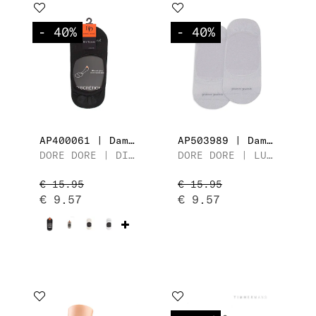
Kleuren
- 40
%
- 40
%
AP400061 | Dames In Sock
AP503989 | Dames In Sock
DORE DORE | DISCRÉTION FIL D'ECOSSE
DORE DORE | LUREX
€ 15.95
€ 15.95
€ 9.57
€ 9.57