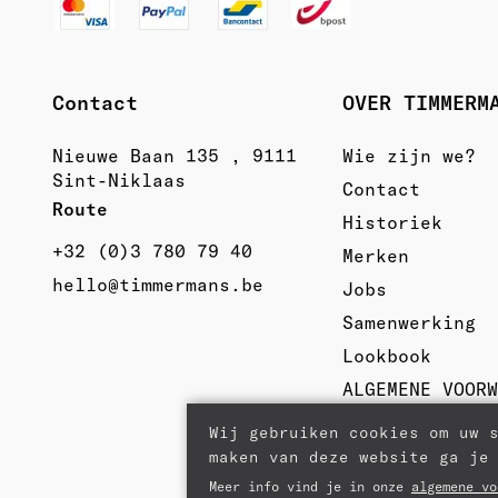
Contact
OVER TIMMERM
Nieuwe Baan 135 , 9111
Wie zijn we?
Sint-Niklaas
Contact
Route 
Historiek
+32 (0)3 780 79 40
Merken
hello@timmermans.be
Jobs
Samenwerking
Lookbook
ALGEMENE VOOR
Wij gebruiken cookies om uw 
maken van deze website ga je
Meer info vind je in onze
algemene vo