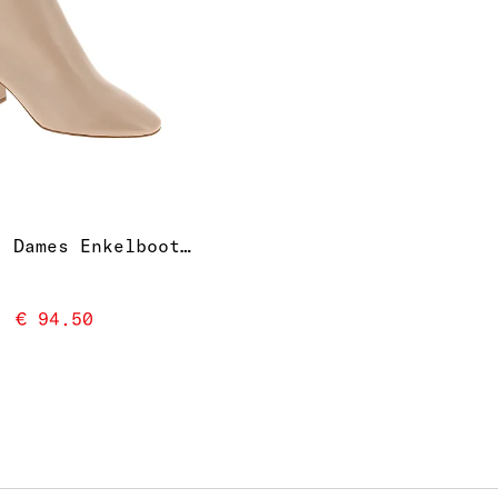
GIUSY1 | Dames Enkelboots en -bottien
€ 94.50