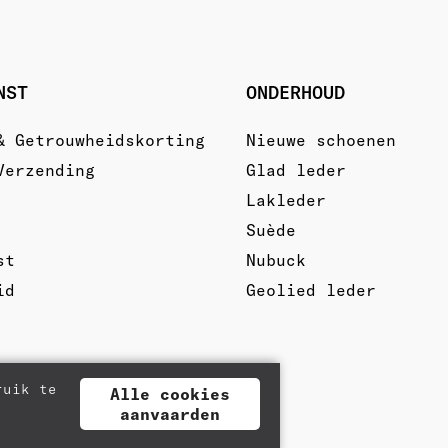
NST
ONDERHOUD
& Getrouwheidskorting
Nieuwe schoenen
Verzending
Glad leder
Lakleder
Suède
st
Nubuck
id
Geolied leder
ruik te
Alle cookies
aanvaarden