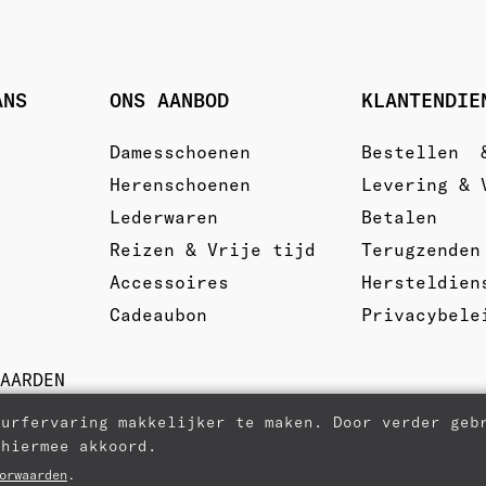
ANS
ONS AANBOD
KLANTENDIE
Damesschoenen
Bestellen  
Herenschoenen
Levering & 
Lederwaren
Betalen
Reizen & Vrije tijd
Terugzenden
Accessoires
Hersteldien
Cadeaubon
Privacybele
WAARDEN
surfervaring makkelijker te maken. Door verder geb
 hiermee akkoord.
orwaarden
.