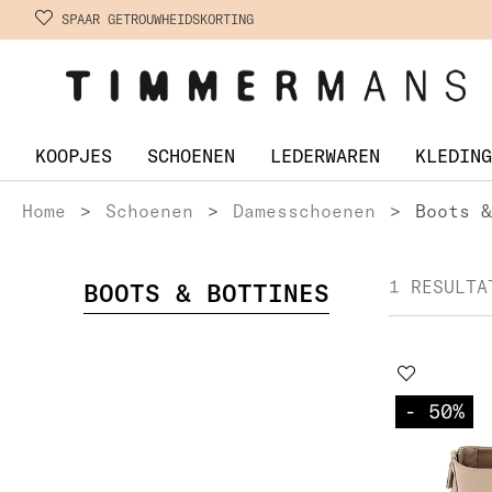
SPAAR GETROUWHEIDSKORTING
KOOPJES
SCHOENEN
LEDERWAREN
KLEDING
Home
>
Schoenen
>
Damesschoenen
>
Boots &
1 RESULTA
BOOTS & BOTTINES
- 50
%