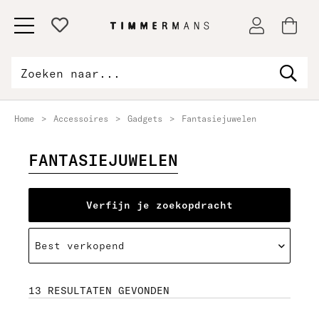
Home
>
Accessoires
>
Gadgets
>
Fantasiejuwelen
FANTASIEJUWELEN
Verfijn je zoekopdracht
Type
Categorie
13 RESULTATEN GEVONDEN
Kleuren