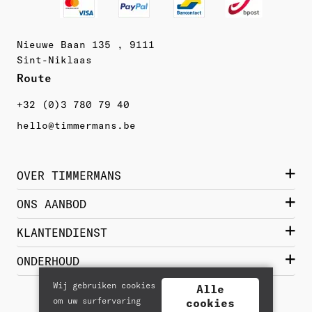
Nieuwe Baan 135 , 9111
Sint-Niklaas
Route 
+32 (0)3 780 79 40
hello@timmermans.be
OVER TIMMERMANS
Wie zijn we?
ONS AANBOD
Contact
Damesschoenen
KLANTENDIENST
Historiek
Herenschoenen
Bestellen  & Getrouwheidskorting
ONDERHOUD
Merken
Lederwaren
Levering & Verzending
Wij gebruiken cookies
Jobs
Alle
Nieuwe schoenen
Reizen & Vrije tijd
om uw surfervaring
Betalen
cookies
Samenwerking
Glad leder