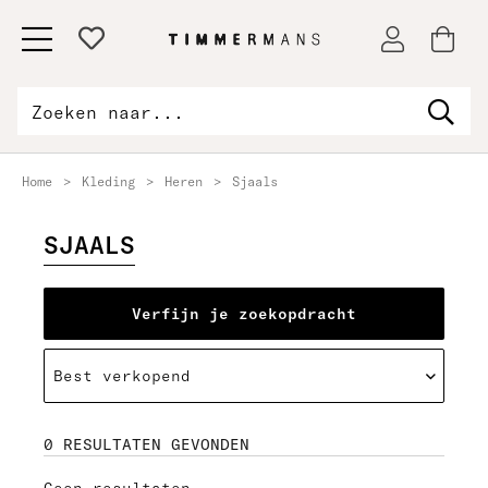
Home
>
Kleding
>
Heren
>
Sjaals
SJAALS
Verfijn je zoekopdracht
0 RESULTATEN GEVONDEN