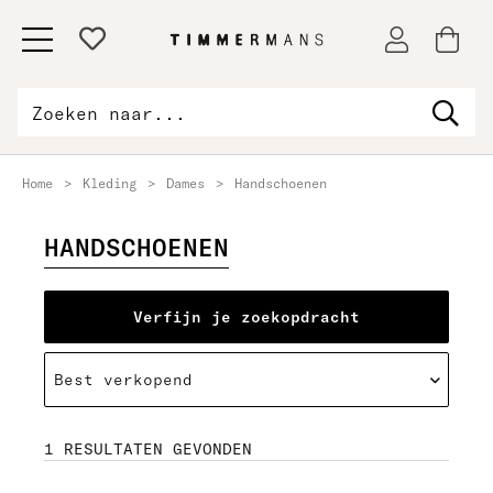
Home
>
Kleding
>
Dames
>
Handschoenen
HANDSCHOENEN
Verfijn je zoekopdracht
Maat
1 RESULTATEN GEVONDEN