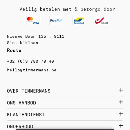
Veilig betalen met & bezorgd door
Nieuwe Baan 135 , 9111
Sint-Niklaas
Route 
+32 (0)3 780 79 40
hello@timmermans.be
OVER TIMMERMANS
Wie zijn we?
ONS AANBOD
Contact
Damesschoenen
KLANTENDIENST
Historiek
Herenschoenen
Bestellen  & Getrouwheidskorting
ONDERHOUD
Merken