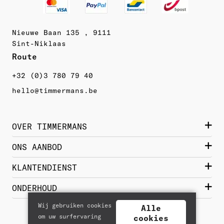
Nieuwe Baan 135 , 9111
Sint-Niklaas
Route 
+32 (0)3 780 79 40
hello@timmermans.be
OVER TIMMERMANS
Wie zijn we?
ONS AANBOD
Contact
Damesschoenen
KLANTENDIENST
Historiek
Herenschoenen
Bestellen  & Getrouwheidskorting
ONDERHOUD
Merken
Lederwaren
Levering & Verzending
Wij gebruiken cookies
Jobs
Alle
Nieuwe schoenen
Reizen & Vrije tijd
om uw surfervaring
Betalen
cookies
Samenwerking
Glad leder