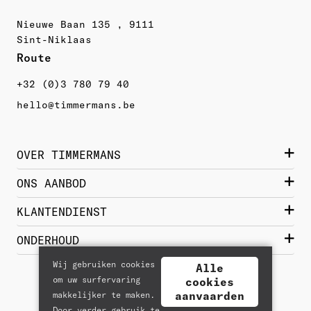
Nieuwe Baan 135 , 9111
Sint-Niklaas
Route 
+32 (0)3 780 79 40
hello@timmermans.be
OVER TIMMERMANS
Wie zijn we?
ONS AANBOD
Contact
Damesschoenen
KLANTENDIENST
Historiek
Herenschoenen
Bestellen  & Getrouwheidskorting
ONDERHOUD
Merken
Lederwaren
Levering & Verzending
Wij gebruiken cookies
Jobs
Alle
Nieuwe schoenen
Reizen & Vrije tijd
om uw surfervaring
Betalen
cookies
Samenwerking
Glad leder
Accessoires
aanvaarden
makkelijker te maken.
Terugzenden
Lookbook
Lakleder
Door verder gebruik te